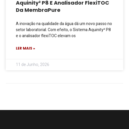
Aquinity² P8 E Analisador FlexiTOC
Da MembraPure
A inovação na qualidade da água dá um novo passo no
setor laboratorial. Com efeito, o Sistema Aquinity² P8
e o analisador flexiTOC elevam os
LER MAIS »
11 de Junho, 2026