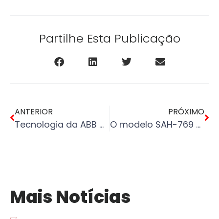
Partilhe Esta Publicação
ANTERIOR
PRÓXIMO
Tecnologia da ABB para ajudar a resolver as fugas de metano dos poços de petróleo e gás desativados
O modelo SAH-769 One-Drop: um acessório dedicado para pequenas quantidades de amostras de proteínas e ácidos nucleicos.
Mais Notícias