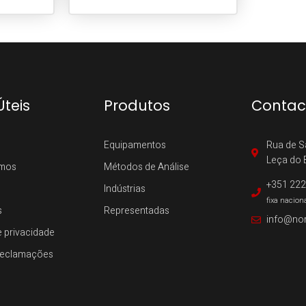
Úteis
Produtos
Contac
Equipamentos
Rua de S
Leça do 
mos
Métodos de Análise
+351 222
Indústrias
fixa nacion
s
Representadas
info@no
e privacidade
 Reclamações