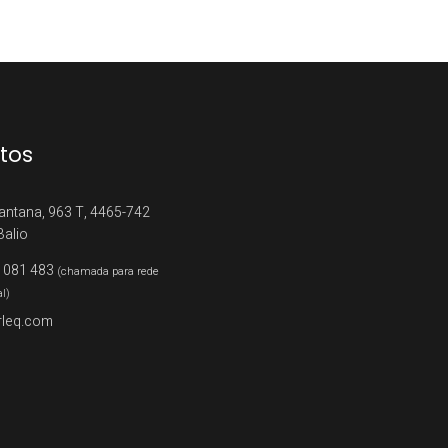
tos
antana, 963 T, 4465-742
Balio
 081 483
(chamada para rede
al)
rleq.com