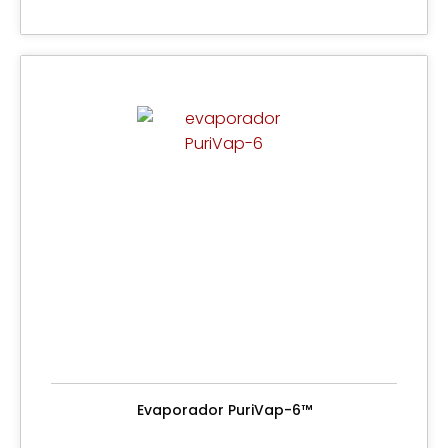
Evaporador PuriVap-6™