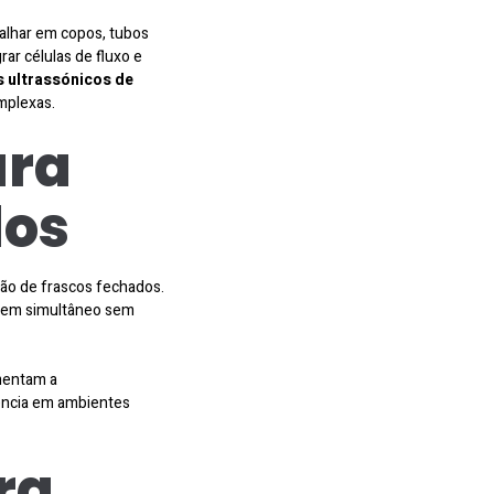
alhar em copos, tubos
ar células de fluxo e
 ultrassónicos de
mplexas.
ara
dos
ão de frascos fechados.
s em simultâneo sem
mentam a
iência em ambientes
ra