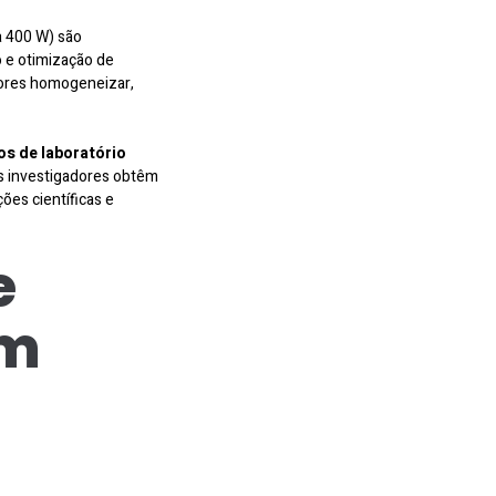
a 400 W) são
 e otimização de
dores homogeneizar,
s de laboratório
os investigadores obtêm
ões científicas e
e
om