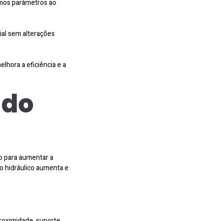
smos parâmetros ao
ial sem alterações
lhora a eficiência e a
 do
o para aumentar a
o hidráulico aumenta e
roximidade, suporte