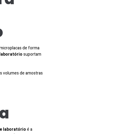
o
 microplacas de forma
laboratório
suportam
es volumes de amostras
e
ta
 laboratório
é a