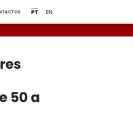
PT
EN
NTACTOS
res
e 50 a