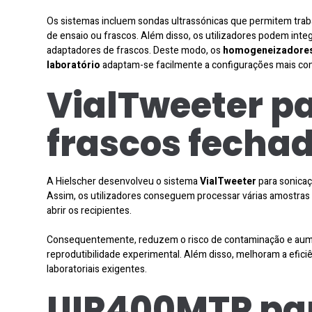
Os sistemas incluem sondas ultrassónicas que permitem trab
de ensaio ou frascos. Além disso, os utilizadores podem integr
adaptadores de frascos. Deste modo, os
homogeneizadores
laboratório
adaptam-se facilmente a configurações mais co
VialTweeter p
frascos fecha
A Hielscher desenvolveu o sistema
VialTweeter
para sonicaç
Assim, os utilizadores conseguem processar várias amostra
abrir os recipientes.
Consequentemente, reduzem o risco de contaminação e au
reprodutibilidade experimental. Além disso, melhoram a efic
laboratoriais exigentes.
UIP400MTP pa