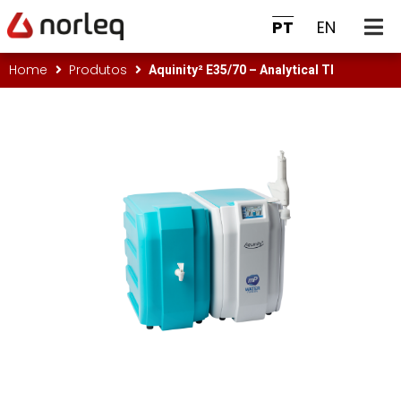
PT
EN
Aquinity² E35/70 – Analytical TI
Home
Produtos