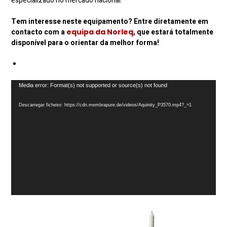
especializado no mercado nacional.
Tem interesse neste equipamento? Entre diretamente em
contacto com a
equipa da Norleq
, que estará totalmente
disponível para o orientar da melhor forma!
Reprodutor
Media error: Format(s) not supported or source(s) not found
de
vídeo
Descarregar ficheiro: https://cdn.membrapure.de/videos/Aquinity_P3570.mp4?_=1