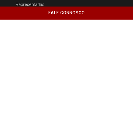
Representadas
FALE CONNOSCO
Contactos
Rua de Santana, 963 T, 4465-742 Leça do Balio
+351 222 081 483
(chamada para rede fixa nacional)
+351 222 081 768
(chamada para rede fixa nacional)
info@norleq.com
Norleq © Copyright 2022