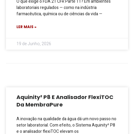
O que exige o FDA 21 CFR Parte 11? Em ambientes
laboratoriais regulados — como na indústria
farmacêutica, química ou de ciências da vida —
LER MAIS »
19 de Junho, 2026
Aquinity² P8 E Analisador FlexiTOC
Da MembraPure
A inovação na qualidade da água dá um novo passo no
setor laboratorial. Com efeito, o Sistema Aquinity² P8
e o analisador flexiTOC elevam os