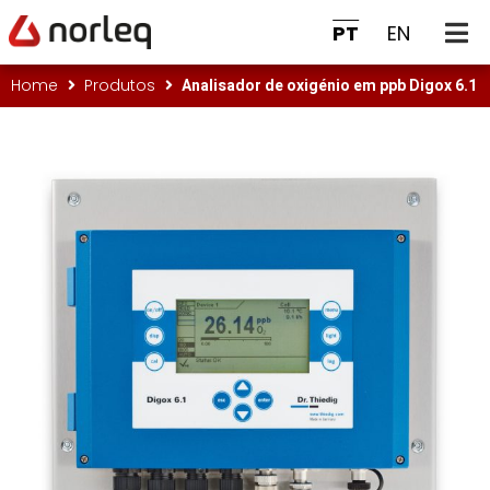
PT
EN
Analisador de oxigénio em ppb Digox 6.1
Home
Produtos