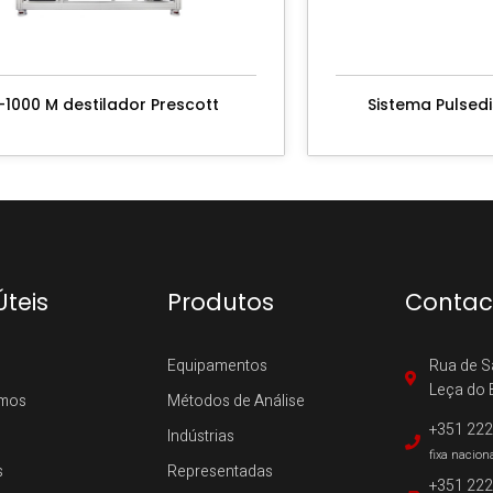
-1000 M destilador Prescott
Sistema Pulsedi
Úteis
Produtos
Contac
Equipamentos
Rua de S
Leça do 
mos
Métodos de Análise
+351 222
Indústrias
fixa nacion
s
Representadas
+351 222