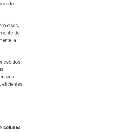
 acordo
ém disso,
imento de
mente, a
.
concebidos
ua
enharia
 eficientes
a
de
colunas