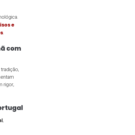
nológica.
isos e
es
.
mã com
radição,
esentam
 rigor,
ortugal
al
,