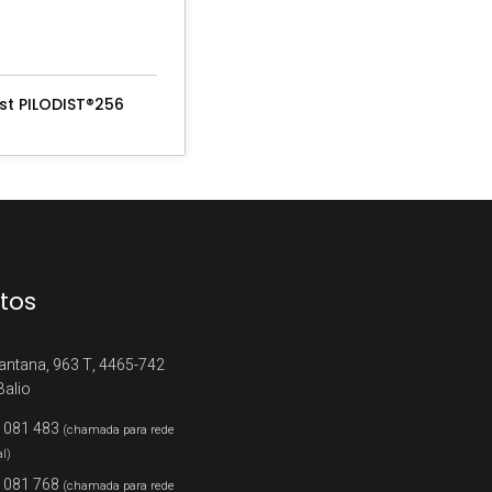
st PILODIST®256
tos
antana, 963 T, 4465-742
Balio
 081 483
(chamada para rede
al)
 081 768
(chamada para rede