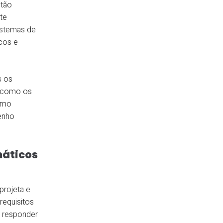
stão
te
istemas de
icos e
s os
m como os
Como
enho
máticos
projeta e
 requisitos
e responder