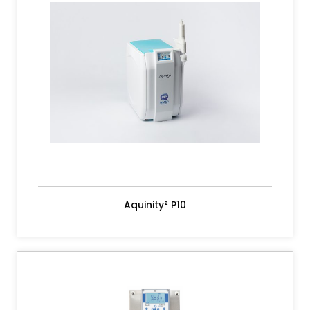
Aquinity² P10