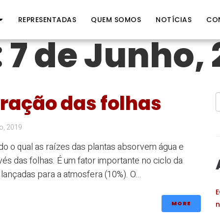
REPRESENTADAS
QUEM SOMOS
NOTÍCIAS
CO
:
7 de Junho, 
iração das folhas
o, 2019
do o qual as raízes das plantas absorvem água e
és das folhas. É um fator importante no ciclo da
 lançadas para a atmosfera (10%). O...
E
MORE
n