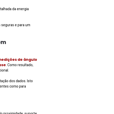
talhada da energia
s seguras e para um
om
edições de ângulo
sse
. Como resultado,
ional.
etação dos dados. Isto
ientes como para
o proximidade, suporte