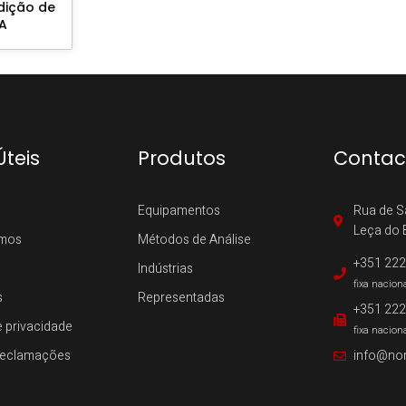
dição de
A
Úteis
Produtos
Contac
Equipamentos
Rua de S
Leça do 
mos
Métodos de Análise
+351 222
Indústrias
fixa nacion
s
Representadas
+351 222
e privacidade
fixa nacion
 Reclamações
info@no