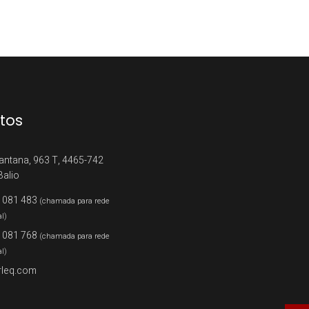
tos
antana, 963 T, 4465-742
Balio
 081 483
(chamada para rede
al)
 081 768
(chamada para rede
al)
rleq.com