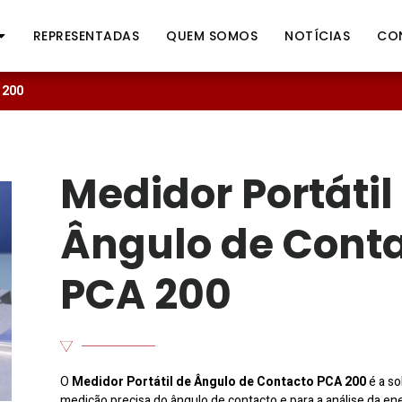
REPRESENTADAS
QUEM SOMOS
NOTÍCIAS
CO
 200
Medidor Portátil
Ângulo de Cont
PCA 200
O
Medidor Portátil de Ângulo de Contacto PCA 200
é a so
medição precisa do ângulo de contacto e para a análise da ene