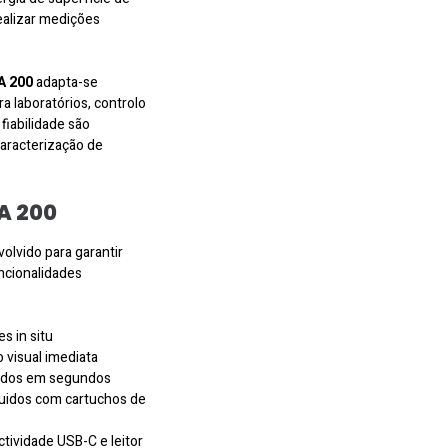
ealizar medições
A 200
adapta-se
ra laboratórios, controlo
fiabilidade são
caracterização de
A 200
olvido para garantir
uncionalidades
s in situ
 visual imediata
ltados em segundos
quidos com cartuchos de
ividade USB-C e leitor